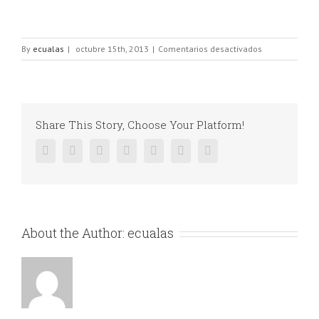
en
By
ecualas
|
octubre 15th, 2013
|
Comentarios desactivados
slide_4
Share This Story, Choose Your Platform!
Facebook
Twitter
Linkedin
Reddit
Google+
Pinterest
Vk
About the Author:
ecualas