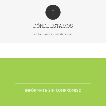
ENCUÉNTRANOS EN
Polígono El Sutu, 29
(enfrente Citröen)
DÓNDE ESTAMOS
Pola de Laviana
Asturias
Visita nuestras instalaciones
INFÓRMATE SIN COMPROMISO