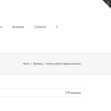
as
Biomasa
Contacto
Home
/
Biomasa
/
venta-pellets-bolsas-asturias
Previous