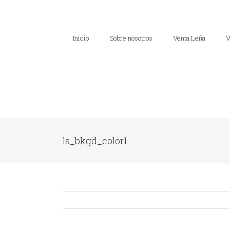
Inicio
Sobre nosotros
Venta Leña
V
ls_bkgd_color1