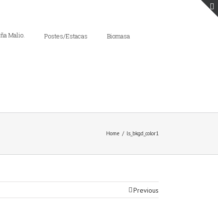
Postes/Estacas
Biomasa
Home
/
ls_bkgd_color1
Previous