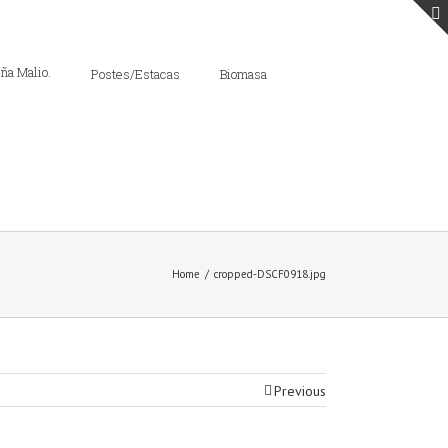
Postes/Estacas
Biomasa
Home
/
cropped-DSCF0918.jpg
Previous