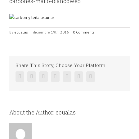
carbones-malio-blancoweb
By
ecualas
|
diciembre 19th, 2016
|
0 Comments
Share This Story, Choose Your Platform!
Facebook
Twitter
Linkedin
Reddit
Google+
Pinterest
Vk
About the Author:
ecualas