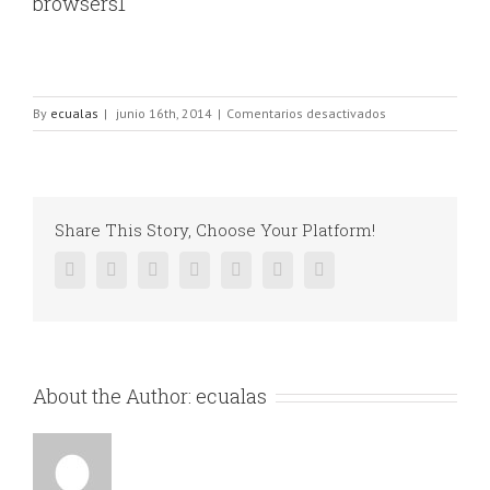
browsers1
en
By
ecualas
|
junio 16th, 2014
|
Comentarios desactivados
browsers1
Share This Story, Choose Your Platform!
Facebook
Twitter
Linkedin
Reddit
Google+
Pinterest
Vk
About the Author:
ecualas