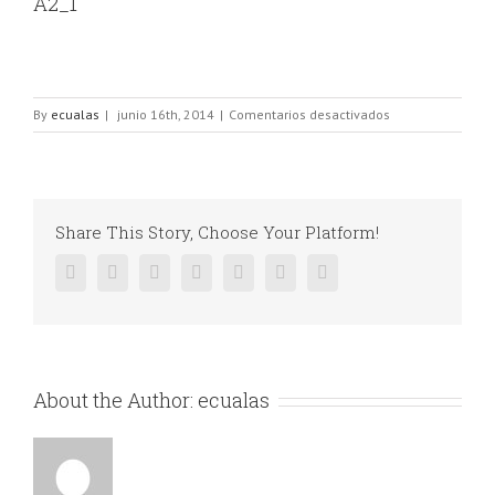
A2_1
en
By
ecualas
|
junio 16th, 2014
|
Comentarios desactivados
A2_1
Share This Story, Choose Your Platform!
Facebook
Twitter
Linkedin
Reddit
Google+
Pinterest
Vk
About the Author:
ecualas