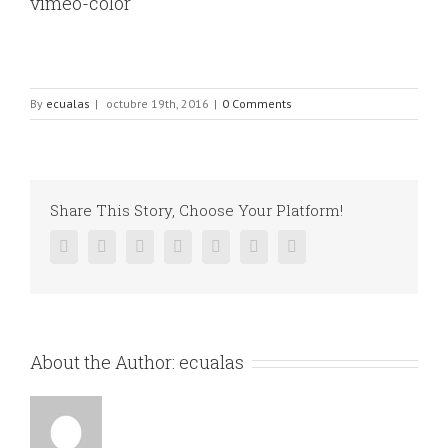
vimeo-color
By
ecualas
|
octubre 19th, 2016
|
0 Comments
Share This Story, Choose Your Platform!
Facebook
Twitter
Linkedin
Reddit
Google+
Pinterest
Vk
About the Author:
ecualas