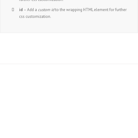
id
– Add a
custom id
to the wrapping HTML element for further
css customization.
Join The 100,000+
Satisfied Avada
Users!