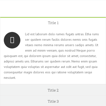
Title 1
Lid est laborum dolo rumes fugats untras. Etha rums
ser quidem rerum facilis dolores nemis onis fugats
vitaes nemo minima rerums unsers sadips amets. Ut
enim ad minim veniam, quis nostrud Neque porro
quisquam est, qui dolorem ipsum quia dolor sit amet, consectetur,
adipisci amets uns. Etharums ser quidem rerum. Nemo enim ipsam
voluptatem quia voluptas sit aspernatur aut odit aut fugit, sed quia
consequuntur magni dolores eos qui ratione voluptatem sequi
nesciunt.
Title 2
Title 3