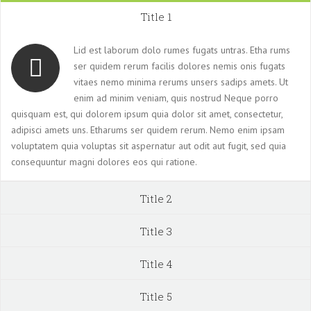
Title 1
Lid est laborum dolo rumes fugats untras. Etha rums
ser quidem rerum facilis dolores nemis onis fugats
vitaes nemo minima rerums unsers sadips amets. Ut
enim ad minim veniam, quis nostrud Neque porro
quisquam est, qui dolorem ipsum quia dolor sit amet, consectetur,
adipisci amets uns. Etharums ser quidem rerum. Nemo enim ipsam
voluptatem quia voluptas sit aspernatur aut odit aut fugit, sed quia
consequuntur magni dolores eos qui ratione.
Title 2
Title 3
Title 4
Title 5