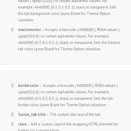
values
( rgba(0,0,0,0) )
or certain alphabetic values. For
example,
#AA0000, (0.5, 0.5, 0.5, 1), black,
or
transparent.
Sets
the tab background color. Leave Blank for Theme Option
selection.
inactivecolor
– Accepts a hexcode
( #000000 ),
RGBA values
(
rgba(0,0,0,0) )
or certain alphabetic values. For example,
#AA0000, (0.5, 0.5, 0.5, 1), black,
or
transparent.
Sets the inactive
tab color. Leave Blank for Theme Option selection.
bordercolor
– Accepts a hexcode
( #000000 ),
RGBA values
(
rgba(0,0,0,0) )
or certain alphabetic values. For example,
#AA0000, (0.5, 0.5, 0.5, 1), black,
or
transparent.
Sets the tab
border color. Leave Blank for Theme Option selection.
fusion_tab title
– The
custom title text
of the tab.
class
– Add a
custom class
to the wrapping HTML element for
further css customization.