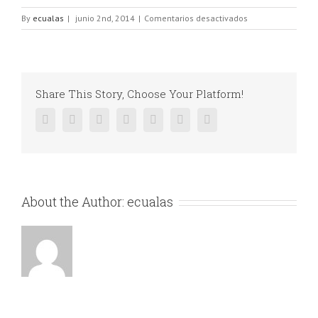
Image
en
By
ecualas
|
junio 2nd, 2014
|
Comentarios desactivados
Image
two_third
1
Share This Story, Choose Your Platform!
Facebook
Twitter
Linkedin
Reddit
Google+
Pinterest
Vk
About the Author:
ecualas