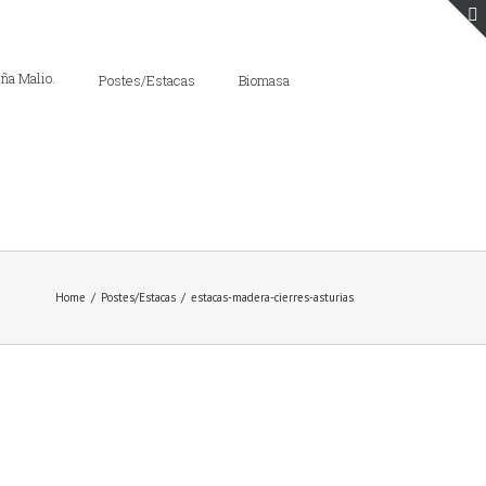
Postes/Estacas
Biomasa
Home
/
Postes/Estacas
/
estacas-madera-cierres-asturias