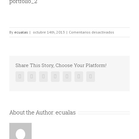
portfolio_2
en
By
ecualas
|
octubre 14th, 2013
|
Comentarios desactivados
portfolio_2
Share This Story, Choose Your Platform!
Facebook
Twitter
Linkedin
Reddit
Google+
Pinterest
Vk
About the Author:
ecualas