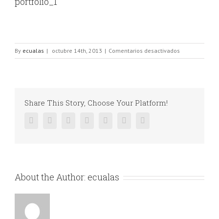
portfolio_1
en
By
ecualas
|
octubre 14th, 2013
|
Comentarios desactivados
portfolio_1
Share This Story, Choose Your Platform!
Facebook
Twitter
Linkedin
Reddit
Google+
Pinterest
Vk
About the Author:
ecualas