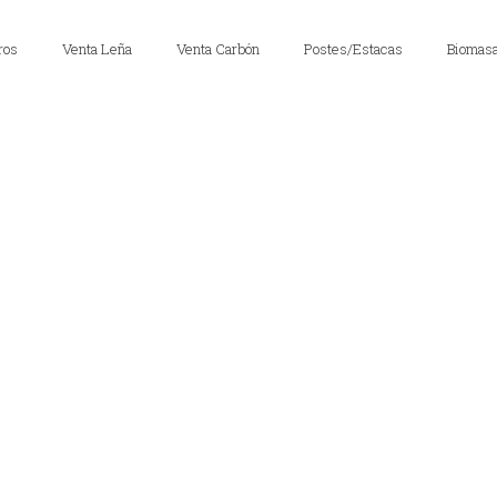
ros
Venta Leña
Venta Carbón
Postes/Estacas
Biomas