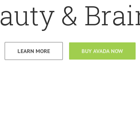
auty & Brai
LEARN MORE
BUY AVADA NOW