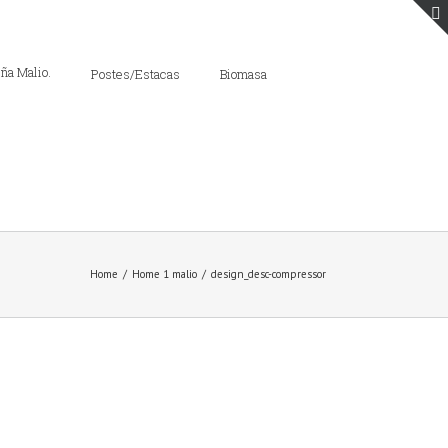
Postes/Estacas
Biomasa
Home
/
Home 1 malio
/
design_desc-compressor