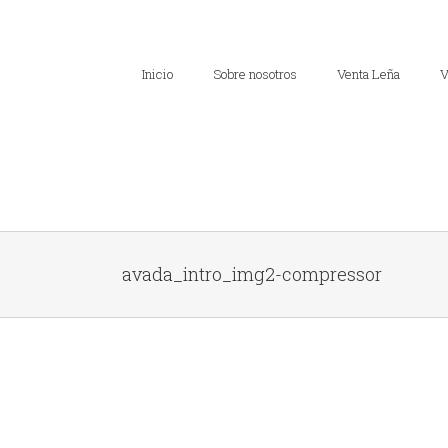
Inicio
Sobre nosotros
Venta Leña
V
avada_intro_img2-compressor