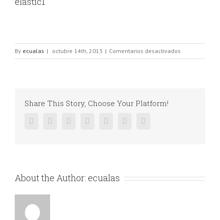
elastic1
en
By
ecualas
|
octubre 14th, 2013
|
Comentarios desactivados
elastic1
Share This Story, Choose Your Platform!
Facebook
Twitter
Linkedin
Reddit
Google+
Pinterest
Vk
About the Author:
ecualas