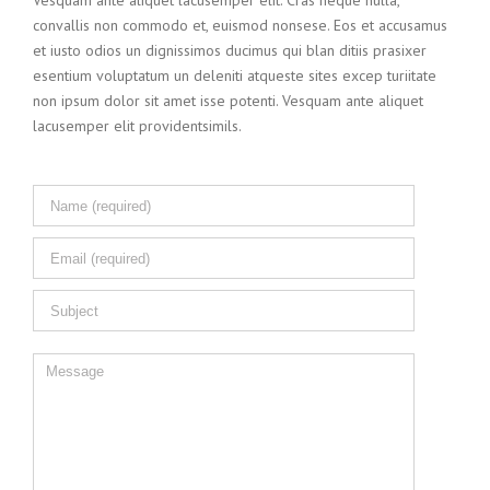
Vesquam ante aliquet lacusemper elit. Cras neque nulla,
convallis non commodo et, euismod nonsese. Eos et accusamus
et iusto odios un dignissimos ducimus qui blan ditiis prasixer
esentium voluptatum un deleniti atqueste sites excep turiitate
non ipsum dolor sit amet isse potenti. Vesquam ante aliquet
lacusemper elit providentsimils.