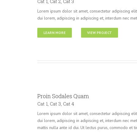
Cat 1
,
Cat 2
,
Cat 3
Lorem ipsum dolor sit amet, consectetur adipiscing eli
dui lorem, adipiscing in adipiscing et, interdum nec metu
LEARN MORE
VIEW PROJECT
Proin Sodales Quam
Cat 1
,
Cat 3
,
Cat 4
Lorem ipsum dolor sit amet, consectetur adipiscing eli
dui lorem, adipiscing in adipiscing et, interdum nec metus
mattis nulla ante id dui. Ut lectus purus, commodo et ti