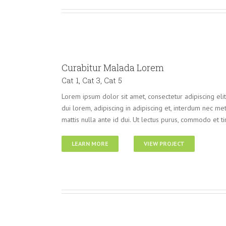
Curabitur Malada Lorem
Cat 1
,
Cat 3
,
Cat 5
Lorem ipsum dolor sit amet, consectetur adipiscing eli
dui lorem, adipiscing in adipiscing et, interdum nec metus
mattis nulla ante id dui. Ut lectus purus, commodo et ti
LEARN MORE
VIEW PROJECT