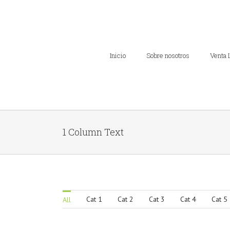
Inicio
Sobre nosotros
Venta 
1 Column Text
Cat 1
Cat 2
Cat 3
Cat 4
Cat 5
All